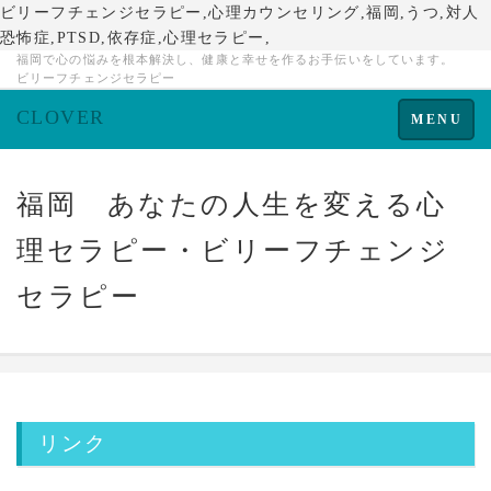
ビリーフチェンジセラピー,心理カウンセリング,福岡,うつ,対人
恐怖症,PTSD,依存症,心理セラピー,
福岡で心の悩みを根本解決し、健康と幸せを作るお手伝いをしています。
ビリーフチェンジセラピー
CLOVER
Toggle
MENU
navigation
福岡 あなたの人生を変える心
理セラピー・ビリーフチェンジ
セラピー
リンク